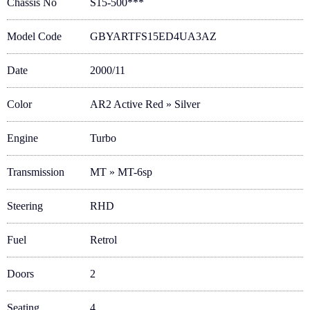
Chassis No
S15-500***
Model Code
GBYARTFS15ED4UA3AZ
Date
2000/11
Color
AR2 Active Red » Silver
Engine
Turbo
Transmission
MT » MT-6sp
Steering
RHD
Fuel
Retrol
Doors
2
Seating
4