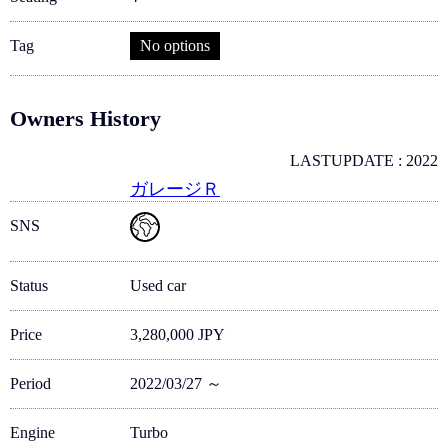
Tag
No options
Owners History
LASTUPDATE : 2022
ガレージＲ
SNS
Status
Used car
Price
3,280,000 JPY
Period
2022/03/27 ～
Engine
Turbo