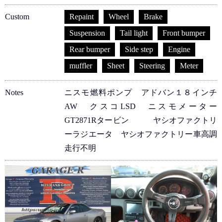
Custom
Repaint
Wheel
Brake
Suspension
Tail light
Front bumper
Rear bumper
Side step
Engine
muffler
Sheet
Steering
Meter
Notes
ニスモ燃料ポンプ アドバン１８インチ
AW クスコLSD ニスモメーター
GT2871Rタービン ヤシオファクトリ
ーラジエータ ヤシオファクトリー車高調
走行不明