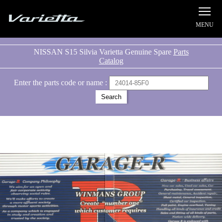
Silvia S15 Varietta
NISSAN S15 Silvia Varietta Genuine Spare
Parts
Catalog
Enter the parts code or name :