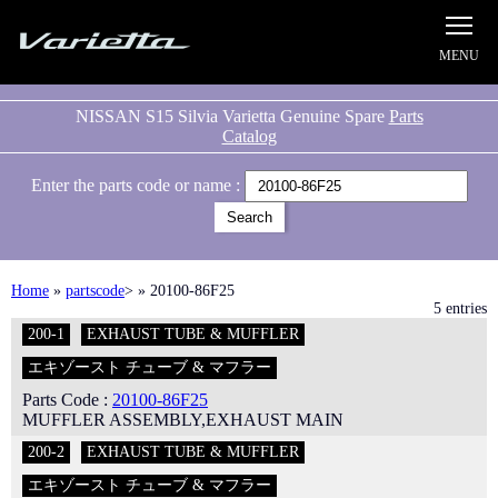
Silvia S15 Varietta
NISSAN S15 Silvia Varietta Genuine Spare
Parts
Catalog
Enter the parts code or name :
Home
»
partscode
> » 20100-86F25
5 entries
200-1
EXHAUST TUBE & MUFFLER
エキゾースト チューブ & マフラー
Parts Code :
20100-86F25
MUFFLER ASSEMBLY,EXHAUST MAIN
200-2
EXHAUST TUBE & MUFFLER
エキゾースト チューブ & マフラー