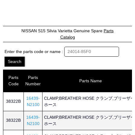
NISSAN S15 Silvia Varietta Genuine Spare
Parts
Catalog
Enter the parts code or name :
Parts
Parts
Parts Name
Code
Number
16439-
CLAMP,BREATHER HOSE クランプ,ブリーザー
38322B
N2100
ホース
16439-
CLAMP,BREATHER HOSE クランプ,ブリーザー
38322B
N2100
ホース