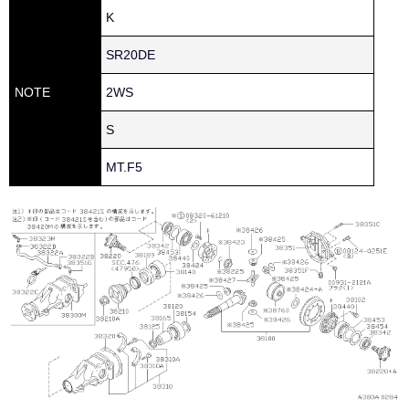
K
SR20DE
NOTE
2WS
S
MT.F5