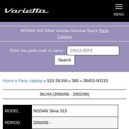
Silvia S15 Varietta
NISSAN S15 Silvia Varietta Genuine Spare
Parts
Catalog
Enter the parts code or name :
Home
»
Parts catalog
» S15 SILVIA » 380 » 38453-N3110
SILVIA (2000/06 - 2002/08)
MODEL
NISSAN Silvia S15
PERIOD
2000/06 -