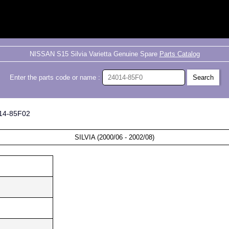
NISSAN S15 Silvia Varietta Genuine Spare
Parts Catalog
Enter the parts code or name :
014-85F02
SILVIA (2000/06 - 2002/08)