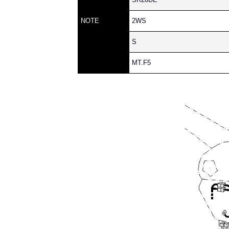
NOTE
2WS
S
MT.F5