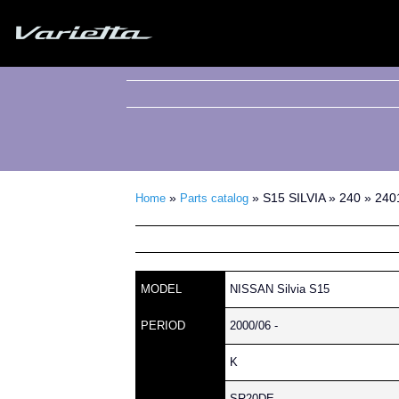
Silvia S15 Varietta
»
» S15 SILVIA » 240 » 24
Home
Parts catalog
MODEL
NISSAN Silvia S15
PERIOD
2000/06 -
K
SR20DE